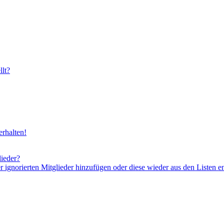
lt?
rhalten!
lieder?
er ignorierten Mitglieder hinzufügen oder diese wieder aus den Listen e