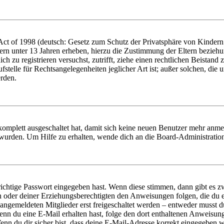
t of 1998 (deutsch: Gesetz zum Schutz der Privatsphäre von Kindern i
ern unter 13 Jahren erheben, hierzu die Zustimmung der Eltern bezieh
dich zu registrieren versuchst, zutrifft, ziehe einen rechtlichen Beista
stelle für Rechtsangelegenheiten jeglicher Art ist; außer solchen, die
erden.
 komplett ausgeschaltet hat, damit sich keine neuen Benutzer mehr anm
 wurden. Um Hilfe zu erhalten, wende dich an die Board-Administratio
richtige Passwort eingegeben hast. Wenn diese stimmen, dann gibt es
ern oder deiner Erziehungsberechtigten den Anweisungen folgen, die du e
 angemeldeten Mitglieder erst freigeschaltet werden – entweder musst du
. Wenn du eine E-Mail erhalten hast, folge den dort enthaltenen Anweis
nn du dir sicher bist, dass deine E-Mail-Adresse korrekt eingegeben w