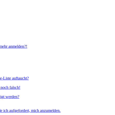
t mehr anmelden?!
e-Liste auftaucht?
 noch falsch!
eigt werden?
e ich aufgefordert, mich anzumelden.