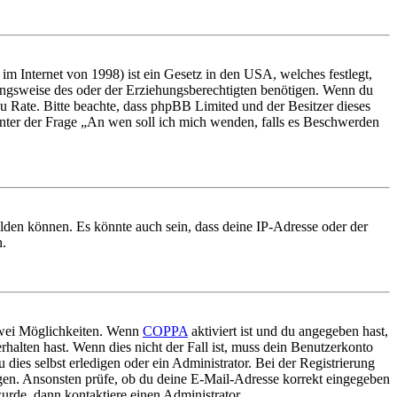
m Internet von 1998) ist ein Gesetz in den USA, welches festlegt,
ungsweise des oder der Erziehungsberechtigten benötigen. Wenn du
nd zu Rate. Bitte beachte, dass phpBB Limited und der Besitzer dieses
 unter der Frage „An wen soll ich mich wenden, falls es Beschwerden
elden können. Es könnte auch sein, dass deine IP-Adresse oder der
n.
 zwei Möglichkeiten. Wenn
COPPA
aktiviert ist und du angegeben hast,
rhalten hast. Wenn dies nicht der Fall ist, muss dein Benutzerkonto
 dies selbst erledigen oder ein Administrator. Bei der Registrierung
ungen. Ansonsten prüfe, ob du deine E-Mail-Adresse korrekt eingegeben
urde, dann kontaktiere einen Administrator.