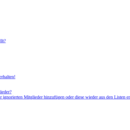
lt?
rhalten!
lieder?
er ignorierten Mitglieder hinzufügen oder diese wieder aus den Listen e