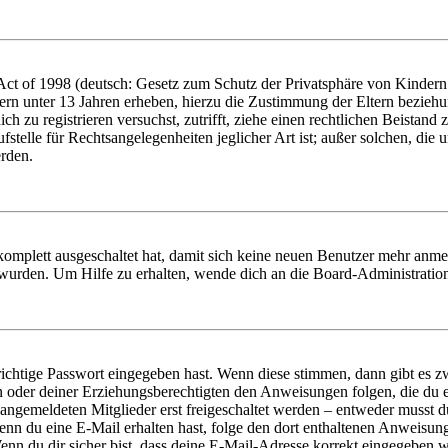
t of 1998 (deutsch: Gesetz zum Schutz der Privatsphäre von Kindern i
ern unter 13 Jahren erheben, hierzu die Zustimmung der Eltern bezieh
dich zu registrieren versuchst, zutrifft, ziehe einen rechtlichen Beista
stelle für Rechtsangelegenheiten jeglicher Art ist; außer solchen, die
erden.
 komplett ausgeschaltet hat, damit sich keine neuen Benutzer mehr anm
 wurden. Um Hilfe zu erhalten, wende dich an die Board-Administratio
richtige Passwort eingegeben hast. Wenn diese stimmen, dann gibt es
ern oder deiner Erziehungsberechtigten den Anweisungen folgen, die du e
 angemeldeten Mitglieder erst freigeschaltet werden – entweder musst du
. Wenn du eine E-Mail erhalten hast, folge den dort enthaltenen Anweis
nn du dir sicher bist, dass deine E-Mail-Adresse korrekt eingegeben w