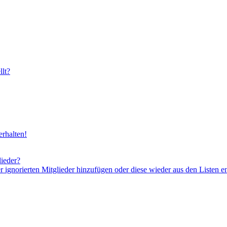
lt?
rhalten!
lieder?
er ignorierten Mitglieder hinzufügen oder diese wieder aus den Listen e