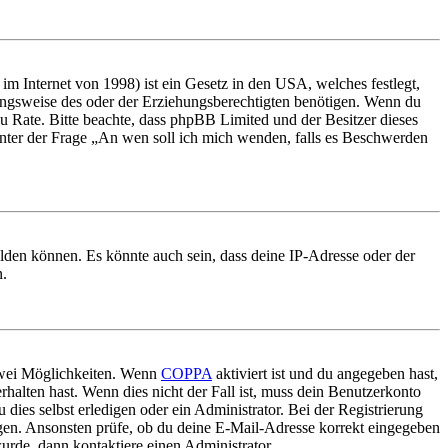
m Internet von 1998) ist ein Gesetz in den USA, welches festlegt,
ungsweise des oder der Erziehungsberechtigten benötigen. Wenn du
nd zu Rate. Bitte beachte, dass phpBB Limited und der Besitzer dieses
 unter der Frage „An wen soll ich mich wenden, falls es Beschwerden
elden können. Es könnte auch sein, dass deine IP-Adresse oder der
n.
 zwei Möglichkeiten. Wenn
COPPA
aktiviert ist und du angegeben hast,
rhalten hast. Wenn dies nicht der Fall ist, muss dein Benutzerkonto
 dies selbst erledigen oder ein Administrator. Bei der Registrierung
ungen. Ansonsten prüfe, ob du deine E-Mail-Adresse korrekt eingegeben
urde, dann kontaktiere einen Administrator.