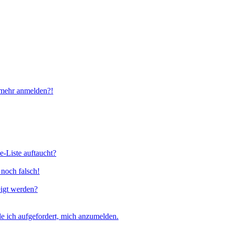
t mehr anmelden?!
e-Liste auftaucht?
 noch falsch!
eigt werden?
e ich aufgefordert, mich anzumelden.