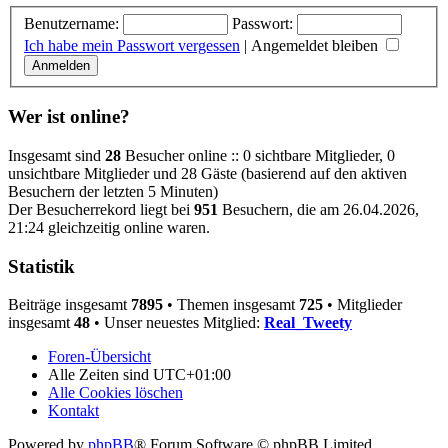
Benutzername:
Passwort:
Ich habe mein Passwort vergessen
|
Angemeldet bleiben
Wer ist online?
Insgesamt sind
28
Besucher online :: 0 sichtbare Mitglieder, 0
unsichtbare Mitglieder und 28 Gäste (basierend auf den aktiven
Besuchern der letzten 5 Minuten)
Der Besucherrekord liegt bei
951
Besuchern, die am 26.04.2026,
21:24 gleichzeitig online waren.
Statistik
Beiträge insgesamt
7895
• Themen insgesamt
725
• Mitglieder
insgesamt
48
• Unser neuestes Mitglied:
Real_Tweety
Foren-Übersicht
Alle Zeiten sind
UTC+01:00
Alle Cookies löschen
Kontakt
Powered by
phpBB
® Forum Software © phpBB Limited