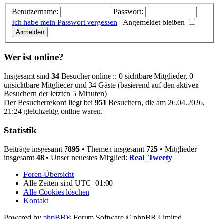
Benutzername:
Passwort:
Ich habe mein Passwort vergessen
|
Angemeldet bleiben
Wer ist online?
Insgesamt sind
34
Besucher online :: 0 sichtbare Mitglieder, 0
unsichtbare Mitglieder und 34 Gäste (basierend auf den aktiven
Besuchern der letzten 5 Minuten)
Der Besucherrekord liegt bei
951
Besuchern, die am 26.04.2026,
21:24 gleichzeitig online waren.
Statistik
Beiträge insgesamt
7895
• Themen insgesamt
725
• Mitglieder
insgesamt
48
• Unser neuestes Mitglied:
Real_Tweety
Foren-Übersicht
Alle Zeiten sind
UTC+01:00
Alle Cookies löschen
Kontakt
Powered by
phpBB
® Forum Software © phpBB Limited