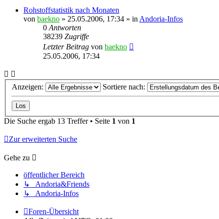
Rohstoffstatistik nach Monaten
von
baekno
»
25.05.2006, 17:34
» in
Andoria-Infos
0
Antworten
38239
Zugriffe
Letzter Beitrag
von
baekno
25.05.2006, 17:34
Anzeigen:
Sortiere nach:
Die Suche ergab 13 Treffer • Seite
1
von
1
Zur erweiterten Suche
Gehe zu
öffentlicher Bereich
↳ Andoria&Friends
↳ Andoria-Infos
Foren-Übersicht