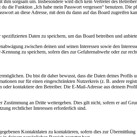
it ihm sorgsam um. Insbesondere wird dich kein Vertreter des Betreibe
nst du die Funktion „Ich habe mein Passwort vergessen“ benutzen. Di
asswort an diese Adresse, mit dem du dann auf das Board zugreifen kan
r spezifizierten Daten zu speichern, um das Board betreiben und anbiet
ssenabwägung zwischen deinen und seinen Interessen sowie den Interes
-Kennung zu speichern, sofern dies zur Gefahrenabwehr oder zur recht
möglichen. Du bist dir daher bewusst, dass die Daten deines Profils und
mationen nur für einen eingeschränkten Nutzerkreis (z. B. andere regist
oder kontaktiere den Betreiber. Die E-Mail-Adresse aus deinem Profil 
r Zustimmung an Dritte weitergeben. Dies gilt nicht, sofern er auf Gr
zung rechtlicher Interessen erforderlich sind.
ngegebenen Kontaktdaten zu kontaktieren, sofern dies zur Übermittlung z