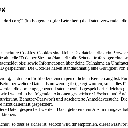
ng
m.andoria.org“) (im Folgenden „der Betreiber“) die Daten verwendet, 
s mehrere Cookies. Cookies sind kleine Textdateien, die dein Browser 
ie aktuelle ID deiner Sitzung (damit dir alle Seitenaufrufe zugeordnet
angemeldet bist) sowie Informationen über deine Teilnahme an Umfragen
ID gespeichert. Die Cookies haben standardmäßig eine Gültigkeit von e
ierung, in deinem Profil oder deinem persönlichem Bereich angibst. Für
reiber weitere Daten als notwendig festgelegt wurden, so ist dies für 
 werden die dort eingegebenen Daten ebenfalls gespeichert. Gleiches gi
e wird weiterhin bei folgenden Aktionen gespeichert: Löschen und Änd
ktivierung, Benutzer-Passwort) und gescheiterte Anmeldeversuche. D
d nicht dauerhaft gespeichert.
eitere Daten gespeichert werden. Dazu gehören dein Abstimmungsverhal
nktionen.
ert, so dass es sicher ist. Jedoch wird dir empfohlen, dieses Passwor