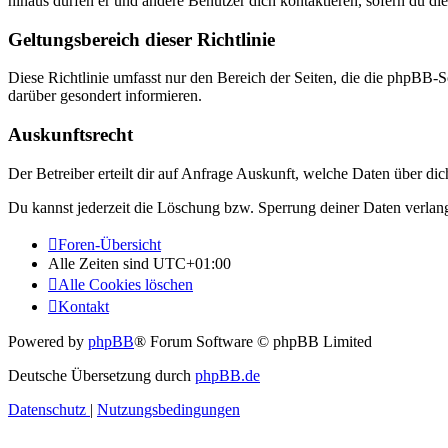
hinaus dürfen er und andere Benutzer dich kontaktieren, sofern du die
Geltungsbereich dieser Richtlinie
Diese Richtlinie umfasst nur den Bereich der Seiten, die die phpBB-S
darüber gesondert informieren.
Auskunftsrecht
Der Betreiber erteilt dir auf Anfrage Auskunft, welche Daten über dic
Du kannst jederzeit die Löschung bzw. Sperrung deiner Daten verlange
Foren-Übersicht
Alle Zeiten sind
UTC+01:00
Alle Cookies löschen
Kontakt
Powered by
phpBB
® Forum Software © phpBB Limited
Deutsche Übersetzung durch
phpBB.de
Datenschutz
|
Nutzungsbedingungen