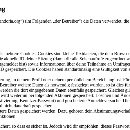
ng
m.andoria.org“) (im Folgenden „der Betreiber“) die Daten verwendet, 
s mehrere Cookies. Cookies sind kleine Textdateien, die dein Browser 
ie aktuelle ID deiner Sitzung (damit dir alle Seitenaufrufe zugeordnet
angemeldet bist) sowie Informationen über deine Teilnahme an Umfragen
ID gespeichert. Die Cookies haben standardmäßig eine Gültigkeit von e
ierung, in deinem Profil oder deinem persönlichem Bereich angibst. Für
reiber weitere Daten als notwendig festgelegt wurden, so ist dies für 
 werden die dort eingegebenen Daten ebenfalls gespeichert. Gleiches gi
e wird weiterhin bei folgenden Aktionen gespeichert: Löschen und Änd
ktivierung, Benutzer-Passwort) und gescheiterte Anmeldeversuche. D
d nicht dauerhaft gespeichert.
eitere Daten gespeichert werden. Dazu gehören dein Abstimmungsverhal
nktionen.
ert, so dass es sicher ist. Jedoch wird dir empfohlen, dieses Passwor