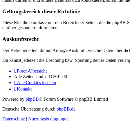
hinaus dürfen er und andere Benutzer dich kontaktieren, sofern du die
Geltungsbereich dieser Richtlinie
Diese Richtlinie umfasst nur den Bereich der Seiten, die die phpBB-S
darüber gesondert informieren.
Auskunftsrecht
Der Betreiber erteilt dir auf Anfrage Auskunft, welche Daten über dic
Du kannst jederzeit die Löschung bzw. Sperrung deiner Daten verlange
Foren-Übersicht
Alle Zeiten sind
UTC+01:00
Alle Cookies löschen
Kontakt
Powered by
phpBB
® Forum Software © phpBB Limited
Deutsche Übersetzung durch
phpBB.de
Datenschutz
|
Nutzungsbedingungen