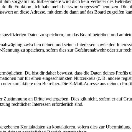
it ihm sorgsam um. Insbesondere wird dich kein Vertreter des Betreibe
nst du die Funktion „Ich habe mein Passwort vergessen“ benutzen. Di
asswort an diese Adresse, mit dem du dann auf das Board zugreifen kan
r spezifizierten Daten zu speichern, um das Board betreiben und anbiet
ssenabwägung zwischen deinen und seinen Interessen sowie den Interes
-Kennung zu speichern, sofern dies zur Gefahrenabwehr oder zur recht
möglichen. Du bist dir daher bewusst, dass die Daten deines Profils und
mationen nur für einen eingeschränkten Nutzerkreis (z. B. andere regist
oder kontaktiere den Betreiber. Die E-Mail-Adresse aus deinem Profil 
r Zustimmung an Dritte weitergeben. Dies gilt nicht, sofern er auf Gr
zung rechtlicher Interessen erforderlich sind.
ngegebenen Kontaktdaten zu kontaktieren, sofern dies zur Übermittlung z