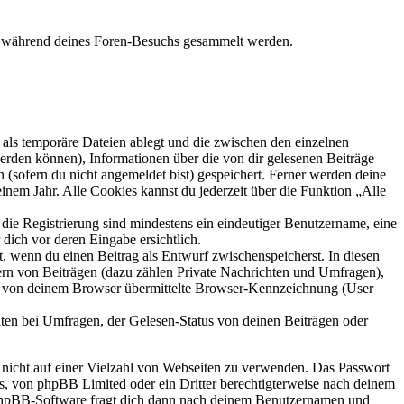
die während deines Foren-Besuchs gesammelt werden.
als temporäre Dateien ablegt und die zwischen den einzelnen
 werden können), Informationen über die von dir gelesenen Beiträge
 (sofern du nicht angemeldet bist) gespeichert. Ferner werden deine
inem Jahr. Alle Cookies kannst du jederzeit über die Funktion „Alle
 die Registrierung sind mindestens ein eindeutiger Benutzername, eine
dich vor deren Eingabe ersichtlich.
lt, wenn du einen Beitrag als Entwurf zwischenspeicherst. In diesen
ern von Beiträgen (dazu zählen Private Nachrichten und Umfragen),
ie von deinem Browser übermittelte Browser-Kennzeichnung (User
ten bei Umfragen, der Gelesen-Status von deinen Beiträgen oder
t nicht auf einer Vielzahl von Webseiten zu verwenden. Das Passwort
rs, von phpBB Limited oder ein Dritter berechtigterweise nach deinem
e phpBB-Software fragt dich dann nach deinem Benutzernamen und