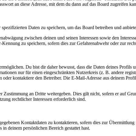
asswort an diese Adresse, mit dem du dann auf das Board zugreifen kan
r spezifizierten Daten zu speichern, um das Board betreiben und anbiet
ssenabwägung zwischen deinen und seinen Interessen sowie den Interes
-Kennung zu speichern, sofern dies zur Gefahrenabwehr oder zur recht
möglichen. Du bist dir daher bewusst, dass die Daten deines Profils und
mationen nur für einen eingeschränkten Nutzerkreis (z. B. andere regist
oder kontaktiere den Betreiber. Die E-Mail-Adresse aus deinem Profil 
r Zustimmung an Dritte weitergeben. Dies gilt nicht, sofern er auf Gr
zung rechtlicher Interessen erforderlich sind.
ngegebenen Kontaktdaten zu kontaktieren, sofern dies zur Übermittlung z
s in deinem persönlichen Bereich gestattet hast.