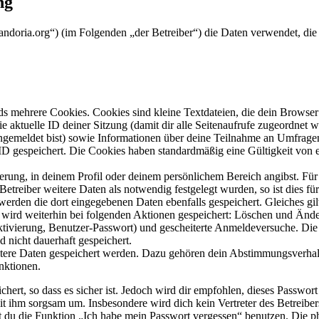
ng
m.andoria.org“) (im Folgenden „der Betreiber“) die Daten verwendet, 
s mehrere Cookies. Cookies sind kleine Textdateien, die dein Browser 
ie aktuelle ID deiner Sitzung (damit dir alle Seitenaufrufe zugeordnet
angemeldet bist) sowie Informationen über deine Teilnahme an Umfragen
ID gespeichert. Die Cookies haben standardmäßig eine Gültigkeit von e
ierung, in deinem Profil oder deinem persönlichem Bereich angibst. Für
reiber weitere Daten als notwendig festgelegt wurden, so ist dies für 
 werden die dort eingegebenen Daten ebenfalls gespeichert. Gleiches gi
e wird weiterhin bei folgenden Aktionen gespeichert: Löschen und Änd
ktivierung, Benutzer-Passwort) und gescheiterte Anmeldeversuche. D
d nicht dauerhaft gespeichert.
eitere Daten gespeichert werden. Dazu gehören dein Abstimmungsverhal
nktionen.
ert, so dass es sicher ist. Jedoch wird dir empfohlen, dieses Passwor
it ihm sorgsam um. Insbesondere wird dich kein Vertreter des Betreibe
nst du die Funktion „Ich habe mein Passwort vergessen“ benutzen. Di