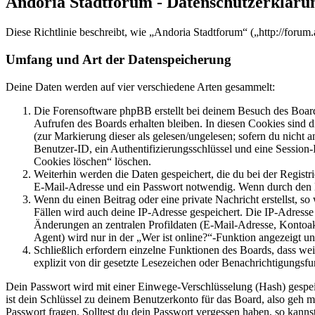
Andoria Stadtforum - Datenschutzerkläru
Diese Richtlinie beschreibt, wie „Andoria Stadtforum“ („http://foru
Umfang und Art der Datenspeicherung
Deine Daten werden auf vier verschiedene Arten gesammelt:
Die Forensoftware phpBB erstellt bei deinem Besuch des Board
Aufrufen des Boards erhalten bleiben. In diesen Cookies sind d
(zur Markierung dieser als gelesen/ungelesen; sofern du nicht 
Benutzer-ID, ein Authentifizierungsschlüssel und eine Session-
Cookies löschen“ löschen.
Weiterhin werden die Daten gespeichert, die du bei der Registr
E-Mail-Adresse und ein Passwort notwendig. Wenn durch den Bet
Wenn du einen Beitrag oder eine private Nachricht erstellst, so
Fällen wird auch deine IP-Adresse gespeichert. Die IP-Adress
Änderungen an zentralen Profildaten (E-Mail-Adresse, Kontoa
Agent) wird nur in der „Wer ist online?“-Funktion angezeigt un
Schließlich erfordern einzelne Funktionen des Boards, dass w
explizit von dir gesetzte Lesezeichen oder Benachrichtigungsfu
Dein Passwort wird mit einer Einwege-Verschlüsselung (Hash) gespeich
ist dein Schlüssel zu deinem Benutzerkonto für das Board, also geh m
Passwort fragen. Solltest du dein Passwort vergessen haben, so kan