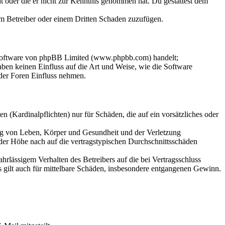
hat oder die er nicht zur Kenntnis genommen hat. Du gestattest dem
dem Betreiber oder einem Dritten Schaden zuzufügen.
-Software von phpBB Limited (www.phpbb.com) handelt;
en keinen Einfluss auf die Art und Weise, wie die Software
der Foren Einfluss nehmen.
 (Kardinalpflichten) nur für Schäden, die auf ein vorsätzliches oder
ung von Leben, Körper und Gesundheit und der Verletzung
 der Höhe nach auf die vertragstypischen Durchschnittsschäden
rlässigem Verhalten des Betreibers auf die bei Vertragsschluss
 gilt auch für mittelbare Schäden, insbesondere entgangenen Gewinn.