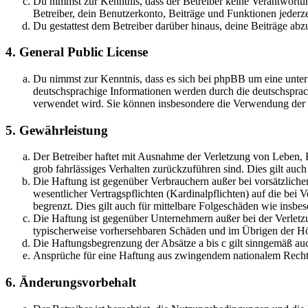
Du nimmst zur Kenntnis, dass der Betreiber keine Verantwortung 
Betreiber, dein Benutzerkonto, Beiträge und Funktionen jederze
Du gestattest dem Betreiber darüber hinaus, deine Beiträge abz
4. General Public License
Du nimmst zur Kenntnis, dass es sich bei phpBB um eine unter
deutschsprachige Informationen werden durch die deutschsprac
verwendet wird. Sie können insbesondere die Verwendung der S
5. Gewährleistung
Der Betreiber haftet mit Ausnahme der Verletzung von Leben, Kö
grob fahrlässiges Verhalten zurückzuführen sind. Dies gilt au
Die Haftung ist gegenüber Verbrauchern außer bei vorsätzlich
wesentlicher Vertragspflichten (Kardinalpflichten) auf die be
begrenzt. Dies gilt auch für mittelbare Folgeschäden wie ins
Die Haftung ist gegenüber Unternehmern außer bei der Verletzu
typischerweise vorhersehbaren Schäden und im Übrigen der Höh
Die Haftungsbegrenzung der Absätze a bis c gilt sinngemäß auc
Ansprüche für eine Haftung aus zwingendem nationalem Recht 
6. Änderungsvorbehalt