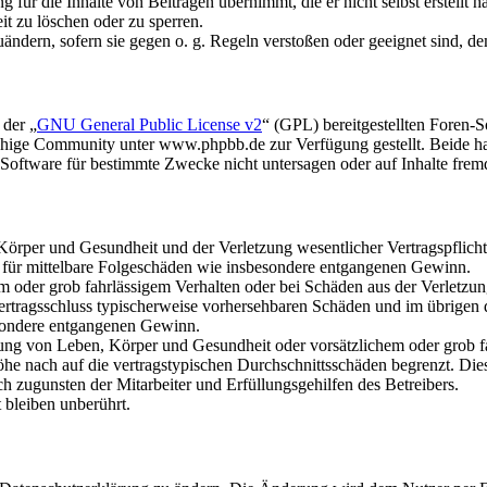
für die Inhalte von Beiträgen übernimmt, die er nicht selbst erstellt 
it zu löschen oder zu sperren.
uändern, sofern sie gegen o. g. Regeln verstoßen oder geeignet sind, 
 der „
GNU General Public License v2
“ (GPL) bereitgestellten Foren
hige Community unter www.phpbb.de zur Verfügung gestellt. Beide hab
oftware für bestimmte Zwecke nicht untersagen oder auf Inhalte frem
rper und Gesundheit und der Verletzung wesentlicher Vertragspflichten
ch für mittelbare Folgeschäden wie insbesondere entgangenen Gewinn.
em oder grob fahrlässigem Verhalten oder bei Schäden aus der Verletz
i Vertragsschluss typischerweise vorhersehbaren Schäden und im übrigen
besondere entgangenen Gewinn.
ng von Leben, Körper und Gesundheit oder vorsätzlichem oder grob fah
e nach auf die vertragstypischen Durchschnittsschäden begrenzt. Dies
h zugunsten der Mitarbeiter und Erfüllungsgehilfen des Betreibers.
bleiben unberührt.