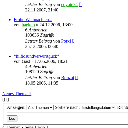
Letzter Beitrag
von
coyote74
22.11.2007, 21:40
Frohe Weihnachten...
von
baekno
»
24.12.2006, 13:00
6
Antworten
103636
Zugriffe
Letzter Beitrag
von
Porxl
25.12.2006, 00:40
*hilflosundverwirrtguck*
von
Gast
»
17.05.2006, 18:21
4
Antworten
108120
Zugriffe
Letzter Beitrag
von
Bonzai
18.05.2006, 11:35
Neues Thema
Anzeigen:
Sortiere nach:
Richt
4 Themen • Seite
1
von
1