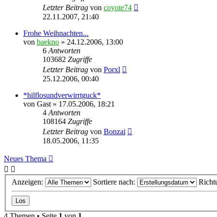
Letzter Beitrag
von
coyote74
22.11.2007, 21:40
Frohe Weihnachten...
von
baekno
»
24.12.2006, 13:00
6
Antworten
103682
Zugriffe
Letzter Beitrag
von
Porxl
25.12.2006, 00:40
*hilflosundverwirrtguck*
von
Gast
»
17.05.2006, 18:21
4
Antworten
108164
Zugriffe
Letzter Beitrag
von
Bonzai
18.05.2006, 11:35
Neues Thema
Anzeigen:
Sortiere nach:
Richt
4 Themen • Seite
1
von
1