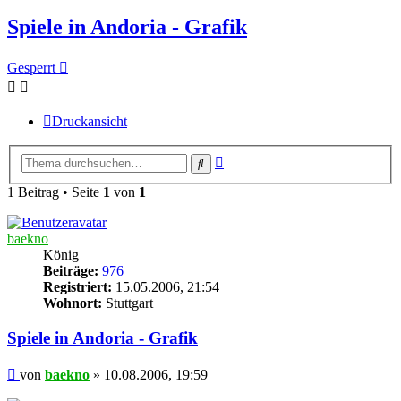
Spiele in Andoria - Grafik
Gesperrt
Druckansicht
Erweiterte
Suche
Suche
1 Beitrag • Seite
1
von
1
baekno
König
Beiträge:
976
Registriert:
15.05.2006, 21:54
Wohnort:
Stuttgart
Spiele in Andoria - Grafik
Beitrag
von
baekno
»
10.08.2006, 19:59