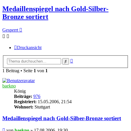
Medaillenspiegel nach Gold-Silber-
Bronze sortiert
Gesperrt
Druckansicht
Erweiterte
Suche
Suche
1 Beitrag • Seite
1
von
1
baekno
König
Beiträge:
976
Registriert:
15.05.2006, 21:54
Wohnort:
Stuttgart
Medaillenspiegel nach Gold-Silber-Bronze sortiert
Beitrag
von
baekno
»
17.08.2006, 19:30