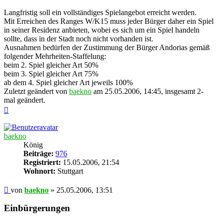
Langfristig soll ein vollständiges Spielangebot erreicht werden.
Mit Erreichen des Ranges W/K15 muss jeder Bürger daher ein Spiel
in seiner Residenz anbieten, wobei es sich um ein Spiel handeln
sollte, dass in der Stadt noch nicht vorhanden ist.
Ausnahmen bedürfen der Zustimmung der Bürger Andorias gemäß
folgender Mehrheiten-Staffelung:
beim 2. Spiel gleicher Art 50%
beim 3. Spiel gleicher Art 75%
ab dem 4. Spiel gleicher Art jeweils 100%
Zuletzt geändert von
baekno
am 25.05.2006, 14:45, insgesamt 2-
mal geändert.
Nach
oben
baekno
König
Beiträge:
976
Registriert:
15.05.2006, 21:54
Wohnort:
Stuttgart
Beitrag
von
baekno
»
25.05.2006, 13:51
Einbürgerungen