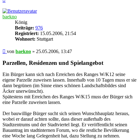
oben
baekno
König
Beiträge:
976
Registriert:
15.05.2006, 21:54
Wohnort:
Stuttgart
Beitrag
von
baekno
»
25.05.2006, 13:47
Parzellen, Residenzen und Spielangebot
Ein Bürger kann sich nach Erreichen des Ranges W/K12 seine
eigene Parzelle zuweisen lassen. Innerhalb von 10 Tagen muss er sie
dann begrünen (im Sinne eines schönen Landschaftsbildes sind
Äcker unerwünscht).
Spätestens mit Erreichen des Ranges W/K15 muss der Bürger sich
eine Parzelle zuweisen lassen.
Der bauwillige Bürger sucht sich seinen Wunschbauplatz heraus,
wobei er darauf achten sollte, dass dieser außerhalb des
Stadtzentrums und der Stadtviertel liegt. Er veröffentlicht seinen
Bauantrag im stadtinternen Forum, wo die restliche Bevölkerung
eine Woche lang Gelegenheit hat, dazu Stellung zu nehmen.