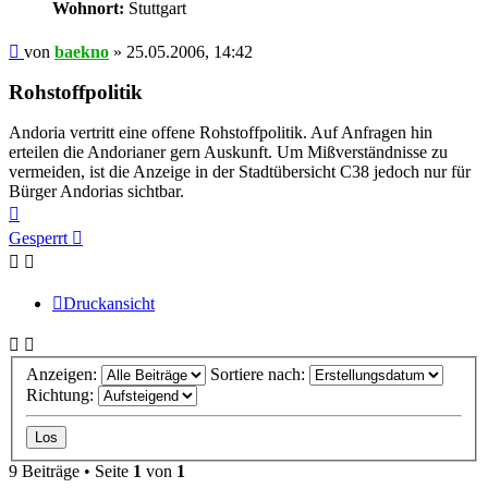
Wohnort:
Stuttgart
Beitrag
von
baekno
»
25.05.2006, 14:42
Rohstoffpolitik
Andoria vertritt eine offene Rohstoffpolitik. Auf Anfragen hin
erteilen die Andorianer gern Auskunft. Um Mißverständnisse zu
vermeiden, ist die Anzeige in der Stadtübersicht C38 jedoch nur für
Bürger Andorias sichtbar.
Nach
oben
Gesperrt
Druckansicht
Anzeigen:
Sortiere nach:
Richtung:
9 Beiträge • Seite
1
von
1