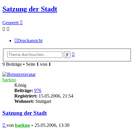
Satzung der Stadt
Gesperrt
Druckansicht
Erweiterte
Suche
Suche
9 Beiträge • Seite
1
von
1
baekno
König
Beiträge:
976
Registriert:
15.05.2006, 21:54
Wohnort:
Stuttgart
Satzung der Stadt
Beitrag
von
baekno
»
25.05.2006, 13:30