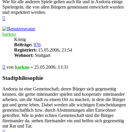
Wie für alle anderen Spiele gelten auch für und in Andoria einige
Spielregeln, die von allen Bürgern gemeinsam entwickelt wurden
und respektiert werden.
Nach
oben
baekno
König
Beiträge:
976
Registriert:
15.05.2006, 21:54
Wohnort:
Stuttgart
Beitrag
von
baekno
»
25.05.2006, 13:31
Stadtphilosophie
Andoria ist eine Gemeinschaft, deren Bürger sich gegenseitig
kennen, die gerne miteinander spielen und kooperativ miteinander
arbeiten, um die Stadt zu einem Ort zu machen, in dem die Bürger
gut und gerne leben. Dabei werden alle wichtigen Entscheidungen
gemeinschaftlich bzw. durch Abstimmungen aller Einwohner
getroffen. Wie in jeder echten Gemeinschaft sind die Bürger
füreinander da, stehen füreinander ein und helfen sich gegenseitig
mit Rat und Tat.
Nach