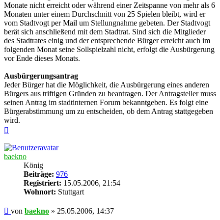
Monate nicht erreicht oder während einer Zeitspanne von mehr als 6
Monaten unter einem Durchschnitt von 25 Spielen bleibt, wird er
vom Stadtvogt per Mail um Stellungnahme gebeten. Der Stadtvogt
berät sich anschließend mit dem Stadtrat. Sind sich die Mitglieder
des Stadtrates einig und der entsprechende Bürger erreicht auch im
folgenden Monat seine Sollspielzahl nicht, erfolgt die Ausbürgerung
vor Ende dieses Monats.
Ausbürgerungsantrag
Jeder Bürger hat die Möglichkeit, die Ausbürgerung eines anderen
Bürgers aus triftigen Gründen zu beantragen. Der Antragsteller muss
seinen Antrag im stadtinternen Forum bekanntgeben. Es folgt eine
Bürgerabstimmung um zu entscheiden, ob dem Antrag stattgegeben
wird.
Nach
oben
baekno
König
Beiträge:
976
Registriert:
15.05.2006, 21:54
Wohnort:
Stuttgart
Beitrag
von
baekno
»
25.05.2006, 14:37