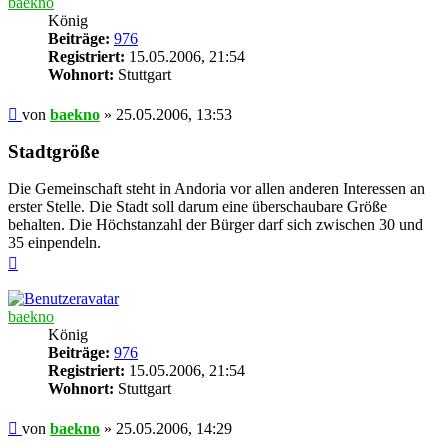
baekno
König
Beiträge:
976
Registriert:
15.05.2006, 21:54
Wohnort:
Stuttgart
Beitrag
von
baekno
»
25.05.2006, 13:53
Stadtgröße
Die Gemeinschaft steht in Andoria vor allen anderen Interessen an
erster Stelle. Die Stadt soll darum eine überschaubare Größe
behalten. Die Höchstanzahl der Bürger darf sich zwischen 30 und
35 einpendeln.
Nach
oben
baekno
König
Beiträge:
976
Registriert:
15.05.2006, 21:54
Wohnort:
Stuttgart
Beitrag
von
baekno
»
25.05.2006, 14:29