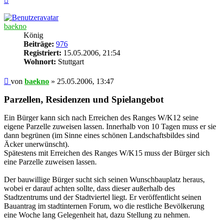
oben
baekno
König
Beiträge:
976
Registriert:
15.05.2006, 21:54
Wohnort:
Stuttgart
Beitrag
von
baekno
»
25.05.2006, 13:47
Parzellen, Residenzen und Spielangebot
Ein Bürger kann sich nach Erreichen des Ranges W/K12 seine
eigene Parzelle zuweisen lassen. Innerhalb von 10 Tagen muss er sie
dann begrünen (im Sinne eines schönen Landschaftsbildes sind
Äcker unerwünscht).
Spätestens mit Erreichen des Ranges W/K15 muss der Bürger sich
eine Parzelle zuweisen lassen.
Der bauwillige Bürger sucht sich seinen Wunschbauplatz heraus,
wobei er darauf achten sollte, dass dieser außerhalb des
Stadtzentrums und der Stadtviertel liegt. Er veröffentlicht seinen
Bauantrag im stadtinternen Forum, wo die restliche Bevölkerung
eine Woche lang Gelegenheit hat, dazu Stellung zu nehmen.