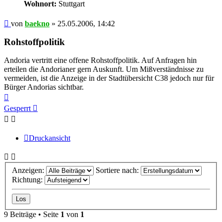
Wohnort:
Stuttgart
Beitrag
von
baekno
»
25.05.2006, 14:42
Rohstoffpolitik
Andoria vertritt eine offene Rohstoffpolitik. Auf Anfragen hin
erteilen die Andorianer gern Auskunft. Um Mißverständnisse zu
vermeiden, ist die Anzeige in der Stadtübersicht C38 jedoch nur für
Bürger Andorias sichtbar.
Nach
oben
Gesperrt
Druckansicht
Anzeigen:
Sortiere nach:
Richtung:
9 Beiträge • Seite
1
von
1