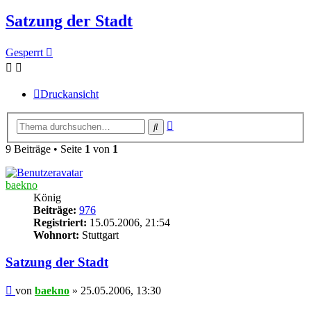
Satzung der Stadt
Gesperrt
Druckansicht
Erweiterte
Suche
Suche
9 Beiträge • Seite
1
von
1
baekno
König
Beiträge:
976
Registriert:
15.05.2006, 21:54
Wohnort:
Stuttgart
Satzung der Stadt
Beitrag
von
baekno
»
25.05.2006, 13:30