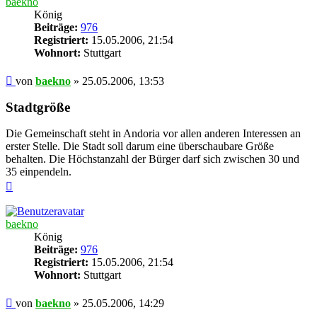
baekno
König
Beiträge:
976
Registriert:
15.05.2006, 21:54
Wohnort:
Stuttgart
Beitrag
von
baekno
»
25.05.2006, 13:53
Stadtgröße
Die Gemeinschaft steht in Andoria vor allen anderen Interessen an
erster Stelle. Die Stadt soll darum eine überschaubare Größe
behalten. Die Höchstanzahl der Bürger darf sich zwischen 30 und
35 einpendeln.
Nach
oben
baekno
König
Beiträge:
976
Registriert:
15.05.2006, 21:54
Wohnort:
Stuttgart
Beitrag
von
baekno
»
25.05.2006, 14:29