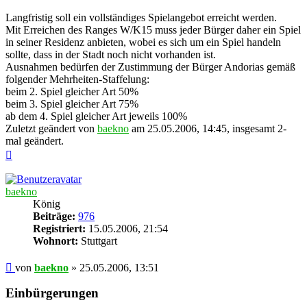
Langfristig soll ein vollständiges Spielangebot erreicht werden.
Mit Erreichen des Ranges W/K15 muss jeder Bürger daher ein Spiel
in seiner Residenz anbieten, wobei es sich um ein Spiel handeln
sollte, dass in der Stadt noch nicht vorhanden ist.
Ausnahmen bedürfen der Zustimmung der Bürger Andorias gemäß
folgender Mehrheiten-Staffelung:
beim 2. Spiel gleicher Art 50%
beim 3. Spiel gleicher Art 75%
ab dem 4. Spiel gleicher Art jeweils 100%
Zuletzt geändert von
baekno
am 25.05.2006, 14:45, insgesamt 2-
mal geändert.
Nach
oben
baekno
König
Beiträge:
976
Registriert:
15.05.2006, 21:54
Wohnort:
Stuttgart
Beitrag
von
baekno
»
25.05.2006, 13:51
Einbürgerungen