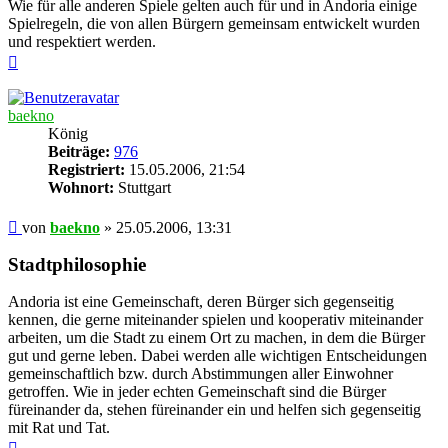
Wie für alle anderen Spiele gelten auch für und in Andoria einige
Spielregeln, die von allen Bürgern gemeinsam entwickelt wurden
und respektiert werden.
Nach
oben
baekno
König
Beiträge:
976
Registriert:
15.05.2006, 21:54
Wohnort:
Stuttgart
Beitrag
von
baekno
»
25.05.2006, 13:31
Stadtphilosophie
Andoria ist eine Gemeinschaft, deren Bürger sich gegenseitig
kennen, die gerne miteinander spielen und kooperativ miteinander
arbeiten, um die Stadt zu einem Ort zu machen, in dem die Bürger
gut und gerne leben. Dabei werden alle wichtigen Entscheidungen
gemeinschaftlich bzw. durch Abstimmungen aller Einwohner
getroffen. Wie in jeder echten Gemeinschaft sind die Bürger
füreinander da, stehen füreinander ein und helfen sich gegenseitig
mit Rat und Tat.
Nach