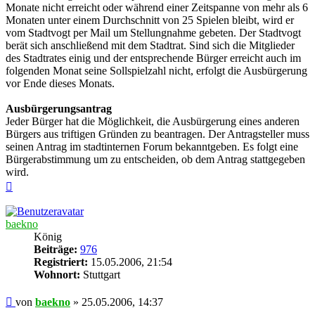
Monate nicht erreicht oder während einer Zeitspanne von mehr als 6
Monaten unter einem Durchschnitt von 25 Spielen bleibt, wird er
vom Stadtvogt per Mail um Stellungnahme gebeten. Der Stadtvogt
berät sich anschließend mit dem Stadtrat. Sind sich die Mitglieder
des Stadtrates einig und der entsprechende Bürger erreicht auch im
folgenden Monat seine Sollspielzahl nicht, erfolgt die Ausbürgerung
vor Ende dieses Monats.
Ausbürgerungsantrag
Jeder Bürger hat die Möglichkeit, die Ausbürgerung eines anderen
Bürgers aus triftigen Gründen zu beantragen. Der Antragsteller muss
seinen Antrag im stadtinternen Forum bekanntgeben. Es folgt eine
Bürgerabstimmung um zu entscheiden, ob dem Antrag stattgegeben
wird.
Nach
oben
baekno
König
Beiträge:
976
Registriert:
15.05.2006, 21:54
Wohnort:
Stuttgart
Beitrag
von
baekno
»
25.05.2006, 14:37