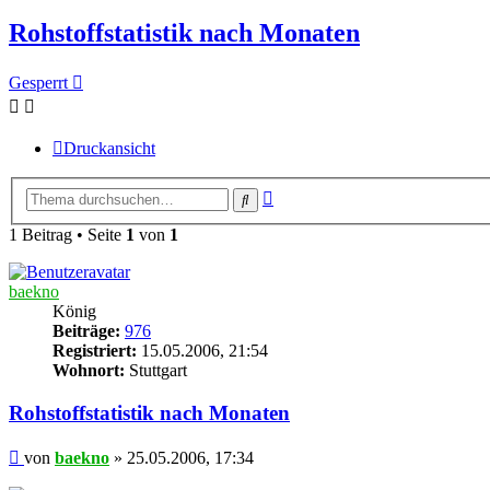
Rohstoffstatistik nach Monaten
Gesperrt
Druckansicht
Erweiterte
Suche
Suche
1 Beitrag • Seite
1
von
1
baekno
König
Beiträge:
976
Registriert:
15.05.2006, 21:54
Wohnort:
Stuttgart
Rohstoffstatistik nach Monaten
Beitrag
von
baekno
»
25.05.2006, 17:34