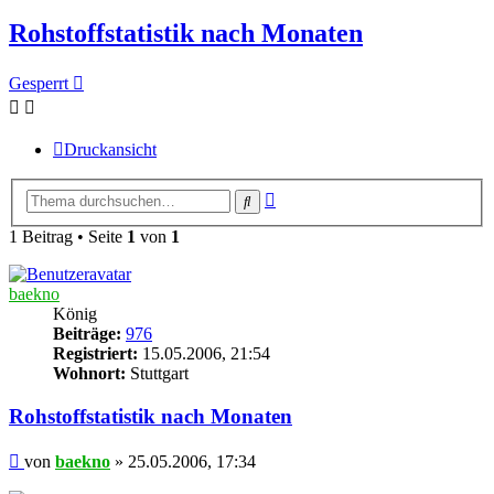
Rohstoffstatistik nach Monaten
Gesperrt
Druckansicht
Erweiterte
Suche
Suche
1 Beitrag • Seite
1
von
1
baekno
König
Beiträge:
976
Registriert:
15.05.2006, 21:54
Wohnort:
Stuttgart
Rohstoffstatistik nach Monaten
Beitrag
von
baekno
»
25.05.2006, 17:34