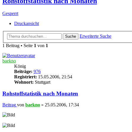
Rohstoffstatistik nach Monaten
Gesperrt
Druckansicht
Erweiterte Suche
Suche
1 Beitrag • Seite
1
von
1
baekno
König
Beiträge:
976
Registriert:
15.05.2006, 21:54
Wohnort:
Stuttgart
Rohstoffstatistik nach Monaten
Beitrag
von
baekno
»
25.05.2006, 17:34