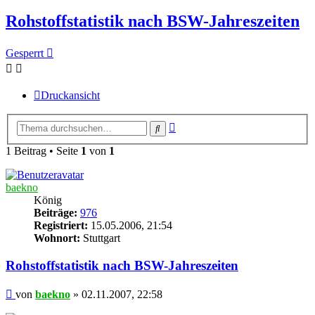
Rohstoffstatistik nach BSW-Jahreszeiten
Gesperrt
Druckansicht
Erweiterte
Suche
Suche
1 Beitrag • Seite
1
von
1
baekno
König
Beiträge:
976
Registriert:
15.05.2006, 21:54
Wohnort:
Stuttgart
Rohstoffstatistik nach BSW-Jahreszeiten
Beitrag
von
baekno
»
02.11.2007, 22:58