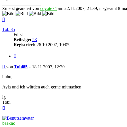
_________________
Zuletzt geändert von
coyote74
am 22.11.2007, 21:39, insgesamt 8-mal
Nach
oben
Tobi85
Fürst
Beiträge:
53
Registriert:
26.10.2007, 10:05
Zitieren
Beitrag
von
Tobi85
»
18.11.2007, 12:20
huhu,
Ayla und ich würden auch gerne mitmachen.
lg
Tobi
Nach
oben
baekno