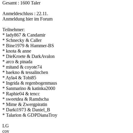
Gesamt : 1600 Taler
Anmeldeschluss : 22.11.
Anmeldung hier im Forum
Teilnehmer:
* lady867 & Candamir
* Schnecky & Caller
* Bine1979 & Hammer-BS
* knota & anne
* DieKroete & DarkAvalon
* arco & pinada
* mitand & coyote74
* baekno & tessalinchen
* Ayla4 & Tobi85
* Ingrida & regenbogenmaus
* Sanmarino & katinka2000
* Raphie04 & tencc
* sweetdea & Ramdscha
* Mime & Zwergpiratin
* Darki1973 & Daniel_B
* Talarion & GDPDianaTroy
LG
coy