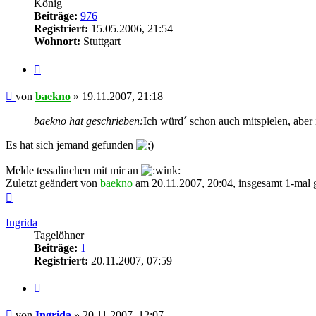
König
Beiträge:
976
Registriert:
15.05.2006, 21:54
Wohnort:
Stuttgart
Zitieren
Beitrag
von
baekno
»
19.11.2007, 21:18
baekno hat geschrieben:
Ich würd´ schon auch mitspielen, aber 
Es hat sich jemand gefunden
Melde tessalinchen mit mir an
Zuletzt geändert von
baekno
am 20.11.2007, 20:04, insgesamt 1-mal 
Nach
oben
Ingrida
Tagelöhner
Beiträge:
1
Registriert:
20.11.2007, 07:59
Zitieren
Beitrag
von
Ingrida
»
20.11.2007, 12:07