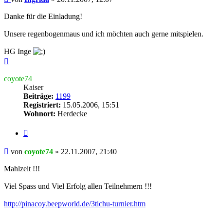
Danke für die Einladung!
Unsere regenbogenmaus und ich möchten auch gerne mitspielen.
HG Inge
Nach
oben
coyote74
Kaiser
Beiträge:
1199
Registriert:
15.05.2006, 15:51
Wohnort:
Herdecke
Zitieren
Beitrag
von
coyote74
»
22.11.2007, 21:40
Mahlzeit !!!
Viel Spass und Viel Erfolg allen Teilnehmern !!!
http://pinacoy.beepworld.de/3tichu-turnier.htm