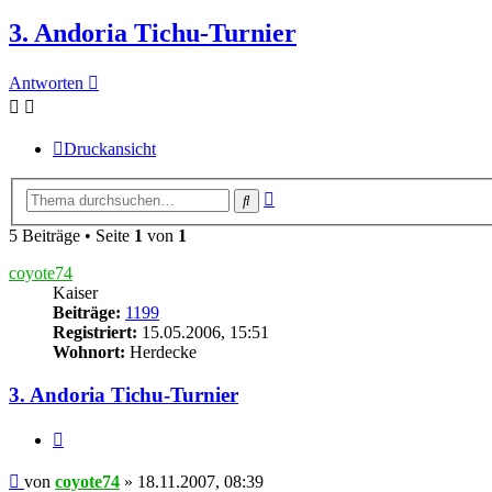
3. Andoria Tichu-Turnier
Antworten
Druckansicht
Erweiterte
Suche
Suche
5 Beiträge • Seite
1
von
1
coyote74
Kaiser
Beiträge:
1199
Registriert:
15.05.2006, 15:51
Wohnort:
Herdecke
3. Andoria Tichu-Turnier
Zitieren
Beitrag
von
coyote74
»
18.11.2007, 08:39