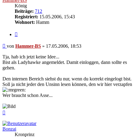
Hammer-BS
König
Beiträge:
712
Registriert:
15.05.2006, 15:43
Wohnort:
Hamm
Zitieren
Beitrag
von
Hammer-BS
»
17.05.2006, 18:53
Tja, hab ich jetzt keine Idee...
Bist als Ladyhawke angemeldet. Damit einloggen, dann sollte es
gehen.
Den internen Bereich siehst du nur, wenn du korrekt eingelogt bist.
Soll ja nicht jeder den Unsinn lesen können, den wir hier verzapfen
Wer braucht schon Asse...
Nach
oben
Bonzai
Kronprinz