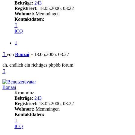
Beiträge:
243
Registriert:
18.05.2006, 03:22
Wohnort:
Memmingen
Kontaktdaten:
Kontaktdaten
von
ICQ
Bonzai
Zitieren
Beitrag
von
Bonzai
»
18.05.2006, 03:27
ah, endlich ein richtiges phpbb forum
Nach
oben
Bonzai
Kronprinz
Beiträge:
243
Registriert:
18.05.2006, 03:22
Wohnort:
Memmingen
Kontaktdaten:
Kontaktdaten
von
ICQ
Bonzai