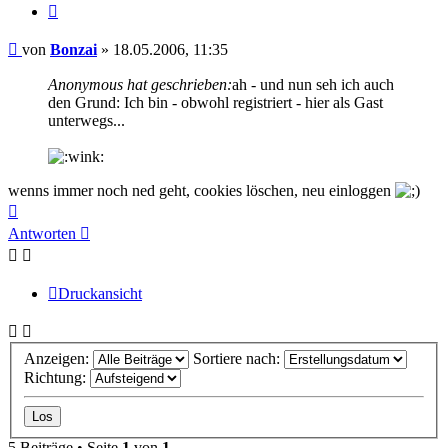
Zitieren
Beitrag
von
Bonzai
»
18.05.2006, 11:35
Anonymous hat geschrieben:
ah - und nun seh ich auch
den Grund: Ich bin - obwohl registriert - hier als Gast
unterwegs...
wenns immer noch ned geht, cookies löschen, neu einloggen
Nach
oben
Antworten
Druckansicht
Anzeigen:
Sortiere nach:
Richtung:
5 Beiträge • Seite
1
von
1