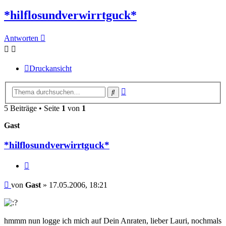
*hilflosundverwirrtguck*
Antworten
Druckansicht
Erweiterte
Suche
Suche
5 Beiträge • Seite
1
von
1
Gast
*hilflosundverwirrtguck*
Zitieren
Beitrag
von
Gast
»
17.05.2006, 18:21
hmmm nun logge ich mich auf Dein Anraten, lieber Lauri, nochmals