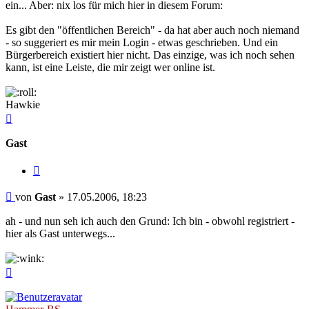
ein... Aber: nix los für mich hier in diesem Forum:
Es gibt den "öffentlichen Bereich" - da hat aber auch noch niemand
- so suggeriert es mir mein Login - etwas geschrieben. Und ein
Bürgerbereich existiert hier nicht. Das einzige, was ich noch sehen
kann, ist eine Leiste, die mir zeigt wer online ist.
Hawkie
Nach
oben
Gast
Zitieren
Beitrag
von
Gast
»
17.05.2006, 18:23
ah - und nun seh ich auch den Grund: Ich bin - obwohl registriert -
hier als Gast unterwegs...
Nach
oben