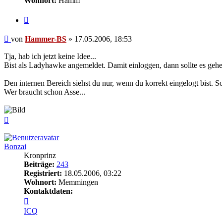
Wohnort:
Hamm
Zitieren
Beitrag
von
Hammer-BS
»
17.05.2006, 18:53
Tja, hab ich jetzt keine Idee...
Bist als Ladyhawke angemeldet. Damit einloggen, dann sollte es gehe
Den internen Bereich siehst du nur, wenn du korrekt eingelogt bist. S
Wer braucht schon Asse...
Nach
oben
Bonzai
Kronprinz
Beiträge:
243
Registriert:
18.05.2006, 03:22
Wohnort:
Memmingen
Kontaktdaten:
Kontaktdaten
von
ICQ
Bonzai