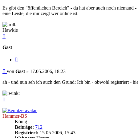
Es gibt den "öffentlichen Bereich" - da hat aber auch noch niemand - 
eine Leiste, die mir zeigt wer online ist.
Hawkie
Nach
oben
Gast
Zitieren
Beitrag
von
Gast
»
17.05.2006, 18:23
ah - und nun seh ich auch den Grund: Ich bin - obwohl registriert - hie
Nach
oben
Hammer-BS
König
Beiträge:
712
Registriert:
15.05.2006, 15:43