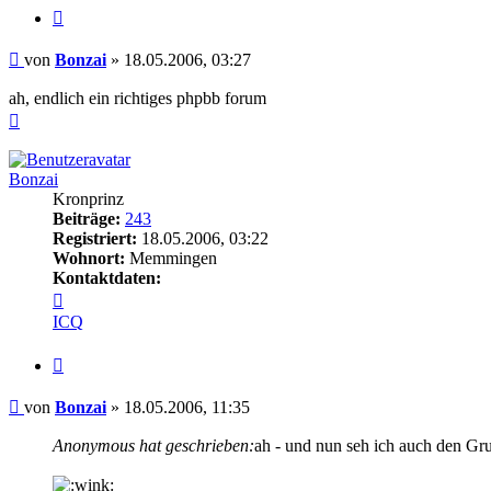
Zitieren
Beitrag
von
Bonzai
»
18.05.2006, 03:27
ah, endlich ein richtiges phpbb forum
Nach
oben
Bonzai
Kronprinz
Beiträge:
243
Registriert:
18.05.2006, 03:22
Wohnort:
Memmingen
Kontaktdaten:
Kontaktdaten
von
ICQ
Bonzai
Zitieren
Beitrag
von
Bonzai
»
18.05.2006, 11:35
Anonymous hat geschrieben:
ah - und nun seh ich auch den Grun