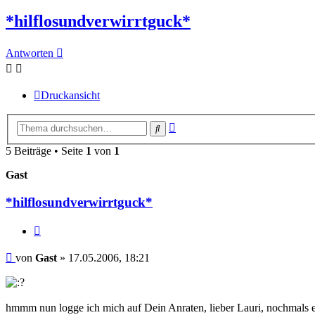
*hilflosundverwirrtguck*
Antworten
Druckansicht
Erweiterte
Suche
Suche
5 Beiträge • Seite
1
von
1
Gast
*hilflosundverwirrtguck*
Zitieren
Beitrag
von
Gast
»
17.05.2006, 18:21
hmmm nun logge ich mich auf Dein Anraten, lieber Lauri, nochmals ein