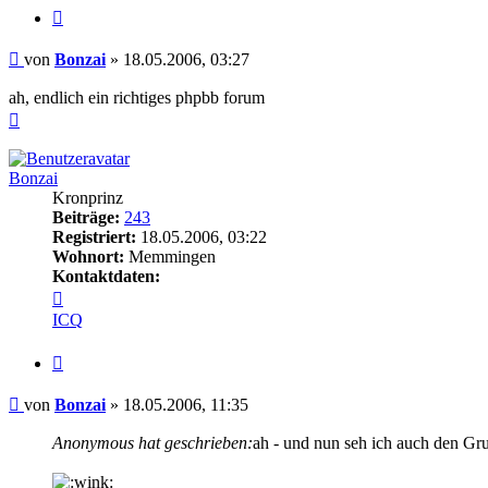
Zitieren
Beitrag
von
Bonzai
»
18.05.2006, 03:27
ah, endlich ein richtiges phpbb forum
Nach
oben
Bonzai
Kronprinz
Beiträge:
243
Registriert:
18.05.2006, 03:22
Wohnort:
Memmingen
Kontaktdaten:
Kontaktdaten
von
ICQ
Bonzai
Zitieren
Beitrag
von
Bonzai
»
18.05.2006, 11:35
Anonymous hat geschrieben:
ah - und nun seh ich auch den Grun