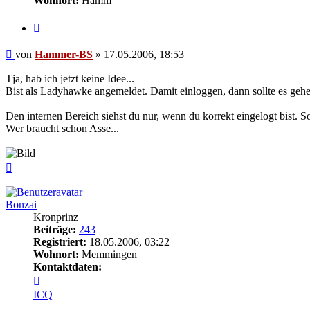
Wohnort:
Hamm
Zitieren
Beitrag
von
Hammer-BS
»
17.05.2006, 18:53
Tja, hab ich jetzt keine Idee...
Bist als Ladyhawke angemeldet. Damit einloggen, dann sollte es gehe
Den internen Bereich siehst du nur, wenn du korrekt eingelogt bist. S
Wer braucht schon Asse...
Nach
oben
Bonzai
Kronprinz
Beiträge:
243
Registriert:
18.05.2006, 03:22
Wohnort:
Memmingen
Kontaktdaten:
Kontaktdaten
von
ICQ
Bonzai