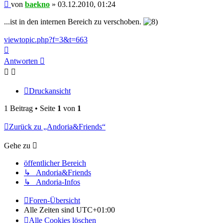
Beitrag
von
baekno
»
03.12.2010, 01:24
...ist in den internen Bereich zu verschoben.
viewtopic.php?f=3&t=663
Nach
oben
Antworten
Druckansicht
1 Beitrag • Seite
1
von
1
Zurück zu „Andoria&Friends“
Gehe zu
öffentlicher Bereich
↳ Andoria&Friends
↳ Andoria-Infos
Foren-Übersicht
Alle Zeiten sind
UTC+01:00
Alle Cookies löschen