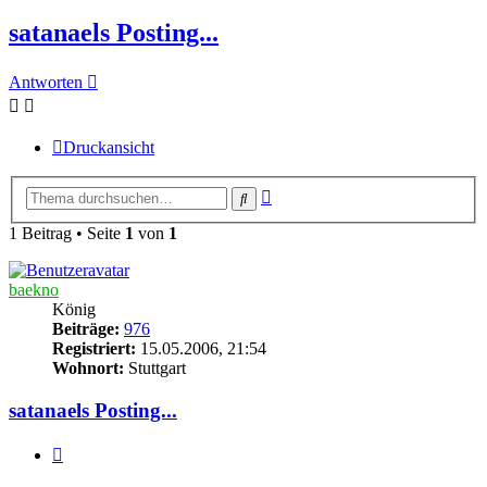
satanaels Posting...
Antworten
Druckansicht
Erweiterte
Suche
Suche
1 Beitrag • Seite
1
von
1
baekno
König
Beiträge:
976
Registriert:
15.05.2006, 21:54
Wohnort:
Stuttgart
satanaels Posting...
Zitieren