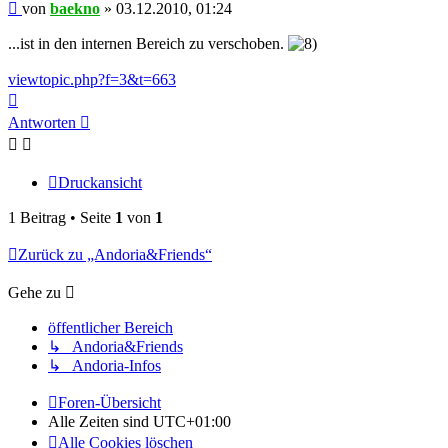
Beitrag
von
baekno
»
03.12.2010, 01:24
...ist in den internen Bereich zu verschoben.
viewtopic.php?f=3&t=663
Nach
oben
Antworten
Druckansicht
1 Beitrag • Seite
1
von
1
Zurück zu „Andoria&Friends“
Gehe zu
öffentlicher Bereich
↳ Andoria&Friends
↳ Andoria-Infos
Foren-Übersicht
Alle Zeiten sind
UTC+01:00
Alle Cookies löschen