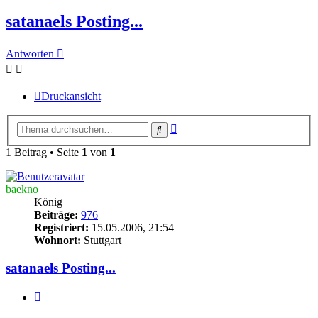
satanaels Posting...
Antworten
Druckansicht
Erweiterte
Suche
Suche
1 Beitrag • Seite
1
von
1
baekno
König
Beiträge:
976
Registriert:
15.05.2006, 21:54
Wohnort:
Stuttgart
satanaels Posting...
Zitieren