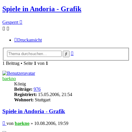
Spiele in Andoria - Grafik
Gesperrt
Druckansicht
Erweiterte
Suche
Suche
1 Beitrag • Seite
1
von
1
baekno
König
Beiträge:
976
Registriert:
15.05.2006, 21:54
Wohnort:
Stuttgart
Spiele in Andoria - Grafik
Beitrag
von
baekno
»
10.08.2006, 19:59