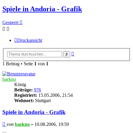
Spiele in Andoria - Grafik
Gesperrt
Druckansicht
Erweiterte
Suche
Suche
1 Beitrag • Seite
1
von
1
baekno
König
Beiträge:
976
Registriert:
15.05.2006, 21:54
Wohnort:
Stuttgart
Spiele in Andoria - Grafik
Beitrag
von
baekno
»
10.08.2006, 19:59