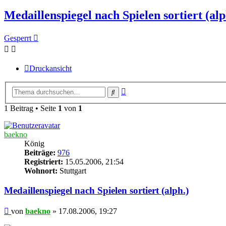
Medaillenspiegel nach Spielen sortiert (alp
Gesperrt
Druckansicht
Erweiterte
Suche
Suche
1 Beitrag • Seite
1
von
1
baekno
König
Beiträge:
976
Registriert:
15.05.2006, 21:54
Wohnort:
Stuttgart
Medaillenspiegel nach Spielen sortiert (alph.)
Beitrag
von
baekno
»
17.08.2006, 19:27