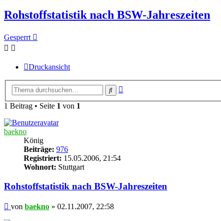
Rohstoffstatistik nach BSW-Jahreszeiten
Gesperrt
Druckansicht
Erweiterte
Suche
Suche
1 Beitrag • Seite
1
von
1
baekno
König
Beiträge:
976
Registriert:
15.05.2006, 21:54
Wohnort:
Stuttgart
Rohstoffstatistik nach BSW-Jahreszeiten
Beitrag
von
baekno
»
02.11.2007, 22:58