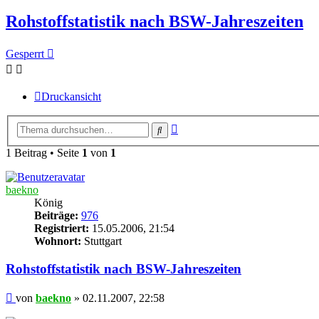
Rohstoffstatistik nach BSW-Jahreszeiten
Gesperrt
Druckansicht
Erweiterte
Suche
Suche
1 Beitrag • Seite
1
von
1
baekno
König
Beiträge:
976
Registriert:
15.05.2006, 21:54
Wohnort:
Stuttgart
Rohstoffstatistik nach BSW-Jahreszeiten
Beitrag
von
baekno
»
02.11.2007, 22:58