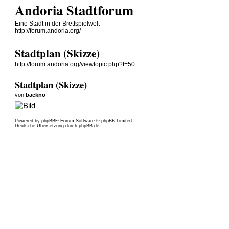
Andoria Stadtforum
Eine Stadt in der Brettspielwelt
http://forum.andoria.org/
Stadtplan (Skizze)
http://forum.andoria.org/viewtopic.php?t=50
Stadtplan (Skizze)
von
baekno
Powered by
phpBB
® Forum Software © phpBB Limited
Deutsche Übersetzung durch
phpBB.de